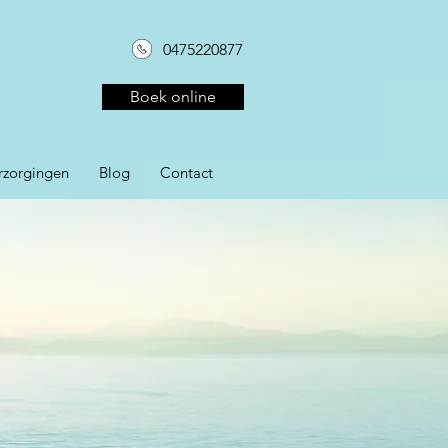
0475220877
Boek online
rzorgingen
Blog
Contact