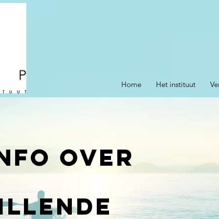
Home
Het instituut
Ve
info over
illende